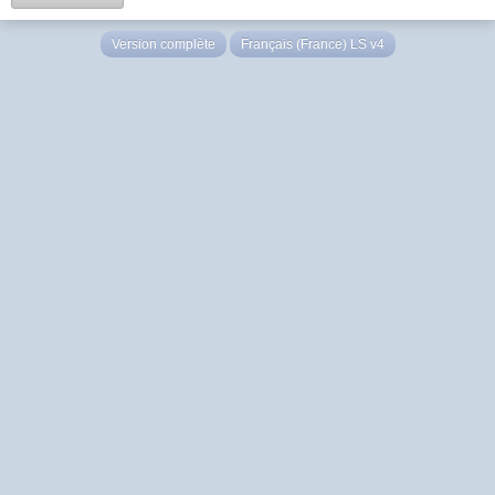
Version complète
Français (France) LS v4