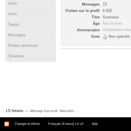
Aime
Messages
13
Visites sur le profil
6 820
Amis
Titre
Sunriseur
Âge
Âge inconnu
Sujets
Anniversaire
Anniversaire inc
Messages
Sexe
Non spécifié
Petites annonces
Shoutbox
→
LS forums
Affichage d'un profil : Marco62c
Changer le thème
Français (France) LS v4
Aide