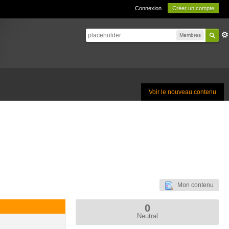
Connexion
Créer un compte
Membres
Voir le nouveau contenu
Mon contenu
0
Neutral