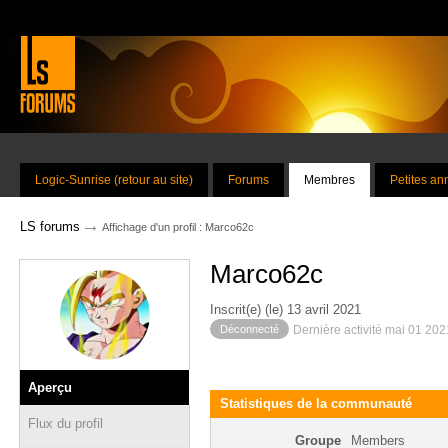
Logic-Sunrise (retour au site)
Forums
Membres
Petites a
→
LS forums
Affichage d'un profil : Marco62c
Marco62c
Inscrit(e) (le) 13 avril 2021
Déconnecté
Dernière activité mai 01 20
Aperçu
Statistiques de la communauté
Flux du profil
Groupe
Members