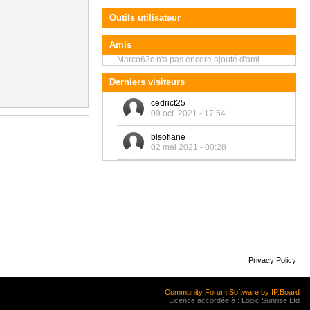
Outils utilisateur
Amis
Marco62c n'a pas encore ajouté d'ami.
Derniers visiteurs
cedrict25
09 oct. 2021 - 17:54
blsofiane
02 mai 2021 - 00:28
Privacy Policy
Community Forum Software by IP.Board
Licence accordée à : Logic Sunrise Ltd