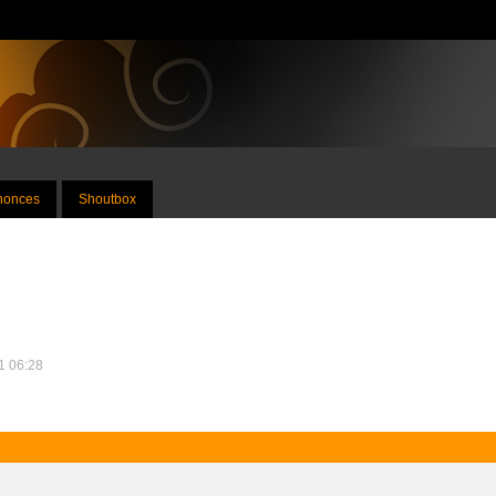
nnonces
Shoutbox
21 06:28