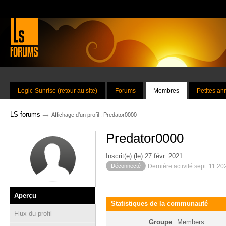
Logic-Sunrise (retour au site)
Forums
Membres
Petites a
→
LS forums
Affichage d'un profil : Predator0000
Predator0000
Inscrit(e) (le) 27 févr. 2021
Déconnecté
Dernière activité sept. 11 2
Aperçu
Statistiques de la communauté
Flux du profil
Groupe
Members