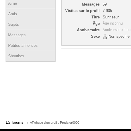
Aime
Messages
59
Visites sur le profil
7 905
Amis
Titre
Sunriseur
Âge
Âge inconnu
Sujets
Anniversaire
Anniversaire inc
Messages
Sexe
Non spécifié
Petites annonces
Shoutbox
→
LS forums
Affichage d'un profil : Predator0000