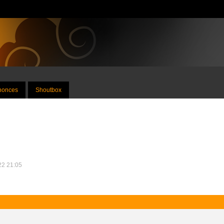
nnonces
Shoutbox
022 21:05