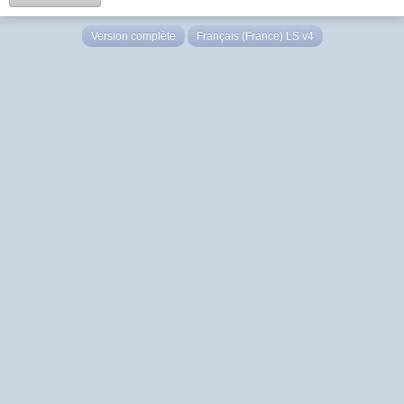
Version complète
Français (France) LS v4