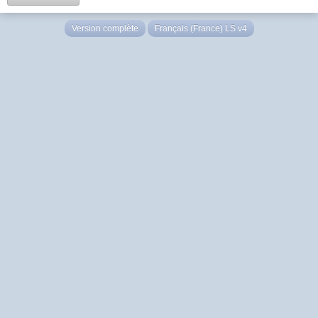
Version complète
Français (France) LS v4