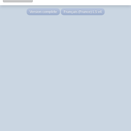
Version complète
Français (France) LS v4