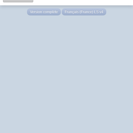
Version complète
Français (France) LS v4