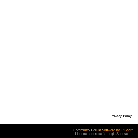
Privacy Policy
Community Forum Software by IP.Board
Licence accordée à : Logic Sunrise Ltd