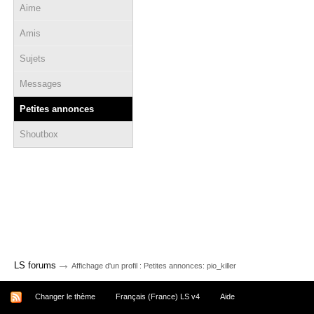
Aime
Amis
Sujets
Messages
Petites annonces
Shoutbox
→
LS forums
Affichage d'un profil : Petites annonces: pio_killer
Changer le thème
Français (France) LS v4
Aide