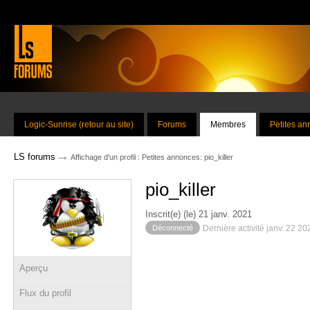
Logic-Sunrise (retour au site)
Forums
Membres
Petites a
→
LS forums
Affichage d'un profil : Petites annonces: pio_killer
pio_killer
Inscrit(e) (le) 21 janv. 2021
Déconnecté
Dernière activité janv. 22 2
Aperçu
Flux du profil