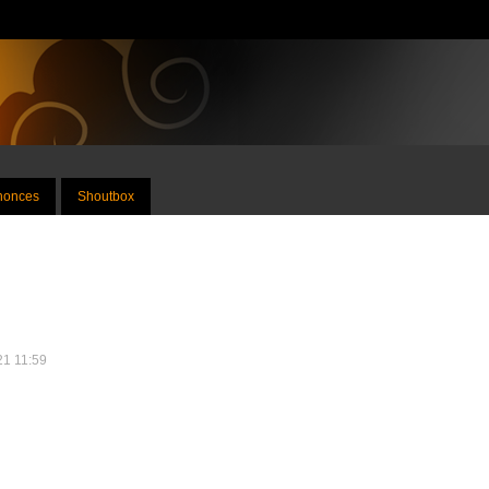
nnonces
Shoutbox
021 11:59