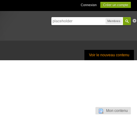
Connexion
Créer un compte
Membres
Voir le nouveau contenu
Mon contenu