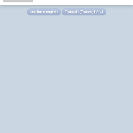
Version complète
Français (France) LS v4