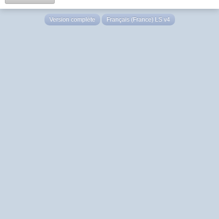
Version complète
Français (France) LS v4