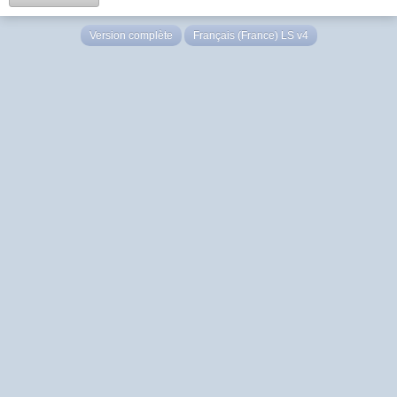
Version complète
Français (France) LS v4