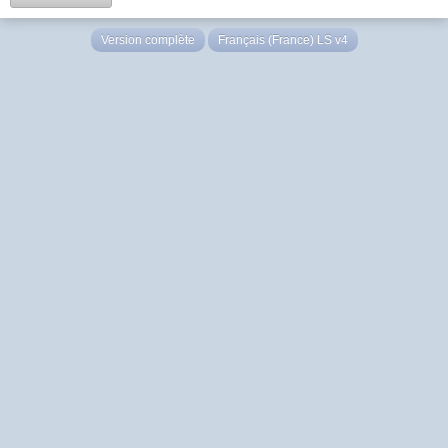
Version complète
Français (France) LS v4