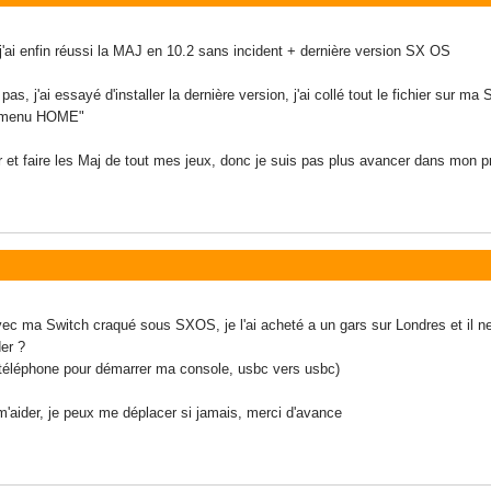
 j'ai enfin réussi la MAJ en 10.2 sans incident + dernière version SX OS
pas, j'ai essayé d'installer la dernière version, j'ai collé tout le fichier sur ma
le menu HOME"
er et faire les Maj de tout mes jeux, donc je suis pas plus avancer dans mon 
vec ma Switch craqué sous SXOS, je l'ai acheté a un gars sur Londres et il ne 
der ?
r téléphone pour démarrer ma console, usbc vers usbc)
m'aider, je peux me déplacer si jamais, merci d'avance