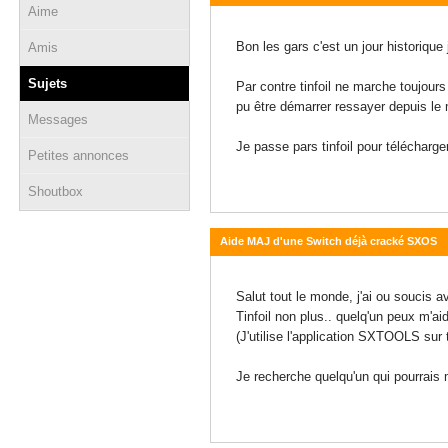
Aime
11 décembre 2020 - 03:34
Bon les gars c'est un jour historique
Amis
Sujets
Par contre tinfoil ne marche toujours 
pu être démarrer ressayer depuis 
Messages
Je passe pars tinfoil pour télécharg
Petites annonces
Shoutbox
Aide MAJ d'une Switch déjà cracké SXOS
30 novembre 2020 - 19:41
Salut tout le monde, j'ai ou soucis a
Tinfoil non plus.. quelq'un peux m'ai
(J'utilise l'application SXTOOLS su
Je recherche quelqu'un qui pourrais 