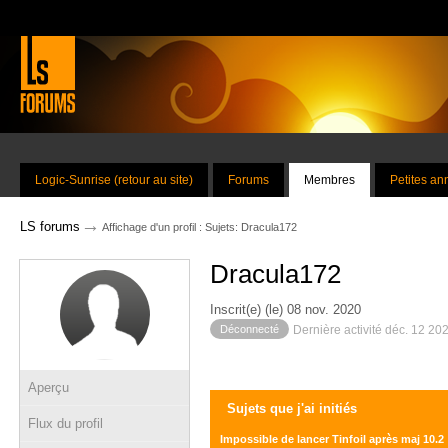
Logic-Sunrise (retour au site)
Forums
Membres
Petites a
→
LS forums
Affichage d'un profil : Sujets: Dracula172
Dracula172
Inscrit(e) (le) 08 nov. 2020
Déconnecté
Dernière activité déc. 12 20
Aperçu
Sujets que j'ai initiés
Flux du profil
Impossible de lancer Tinfoil après maj 10.2