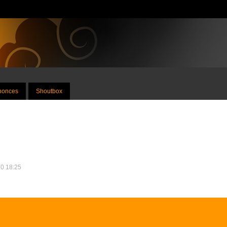
nnonces
Shoutbox
20 18:25