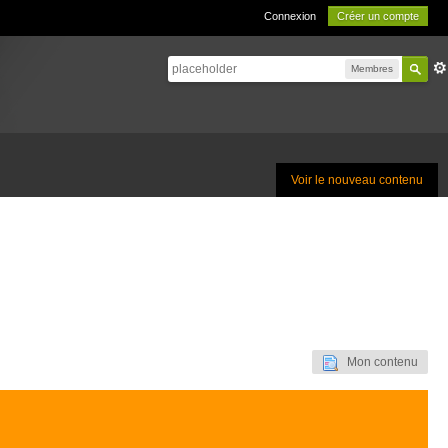
Connexion
Créer un compte
Membres
Voir le nouveau contenu
Mon contenu