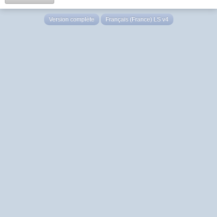
Version complète
Français (France) LS v4