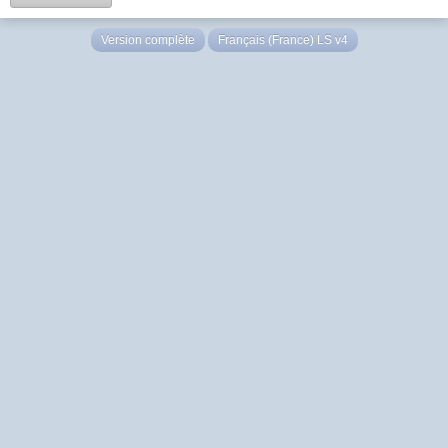
Version complète
Français (France) LS v4