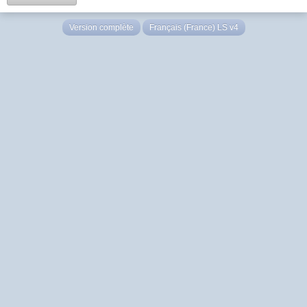
Version complète
Français (France) LS v4