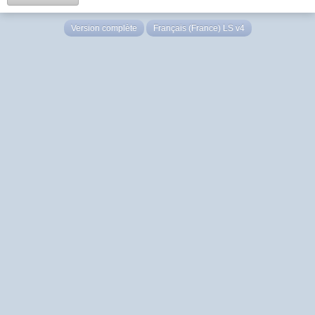
Version complète
Français (France) LS v4