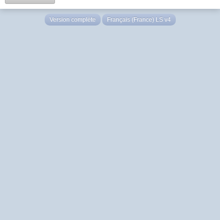
Version complète
Français (France) LS v4