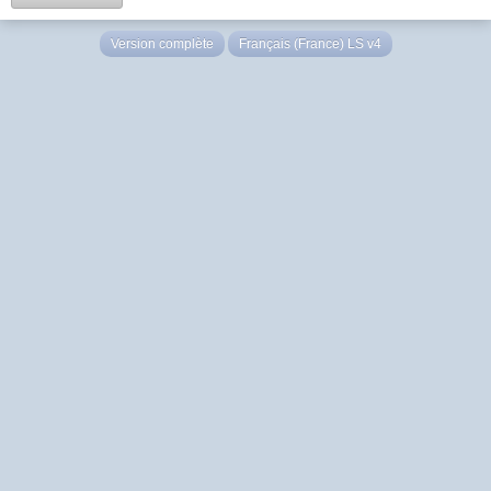
Version complète
Français (France) LS v4