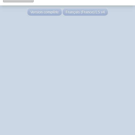
Version complète
Français (France) LS v4