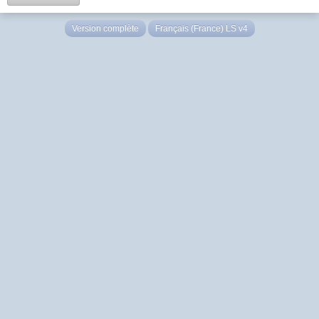
Version complète
Français (France) LS v4