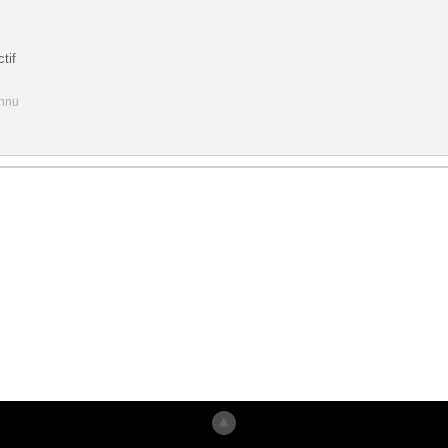
tif
onnu