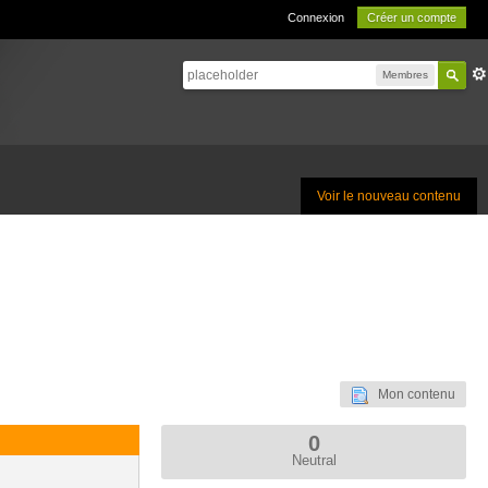
Connexion
Créer un compte
Membres
Voir le nouveau contenu
Mon contenu
0
Neutral