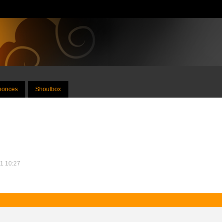
nnonces
Shoutbox
21 10:27