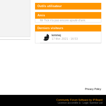
Outils utilisateur
Amis
Mr Tick n'a pas encore ajouté d'ami.
Derniers visiteurs
lemmej
17 févr. 2021 - 16:53
Privacy Policy
Community Forum Software by IP.Board
Licence accordée à : Logic Sunrise Ltd