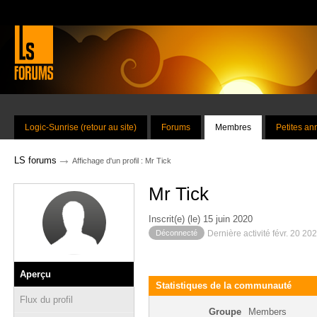
Logic-Sunrise (retour au site)
Forums
Membres
Petites a
→
LS forums
Affichage d'un profil : Mr Tick
Mr Tick
Inscrit(e) (le) 15 juin 2020
Déconnecté
Dernière activité févr. 20 20
Aperçu
Statistiques de la communauté
Flux du profil
Groupe
Members