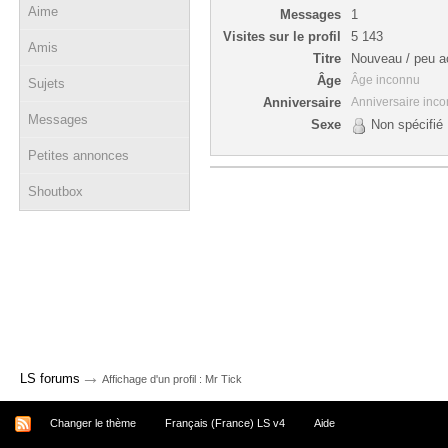
Aime
Messages
1
Visites sur le profil
5 143
Amis
Titre
Nouveau / peu ac
Âge
Âge inconnu
Sujets
Anniversaire
Anniversaire inc
Messages
Sexe
Non spécifié
Petites annonces
Shoutbox
→
LS forums
Affichage d'un profil : Mr Tick
Changer le thème
Français (France) LS v4
Aide