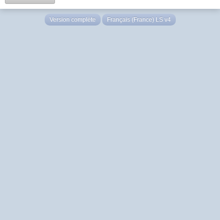
Version complète
Français (France) LS v4