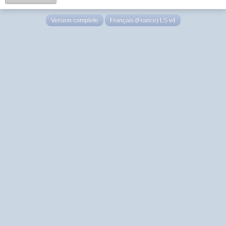
Version complète
Français (France) LS v4