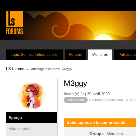
Logic-Sunrise (retour au site)
Forums
Membres
Petites a
→
LS forums
Affichage d'un profil : M3ggy
M3ggy
Inscrit(e) (le) 30 avril 2020
Déconnecté
Dernière activité mai 19 20
Aperçu
Statistiques de la communauté
Flux du profil
Groupe
Members