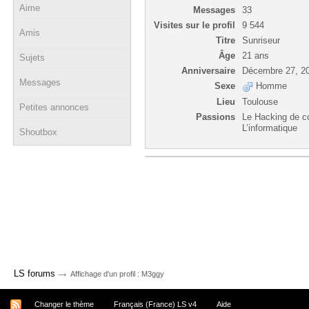
Aime
Messages
33
Visites sur le profil
9 544
Amis
Titre
Sunriseur
Âge
21 ans
Sujets
Anniversaire
Décembre 27, 2
Messages
Sexe
Homme
Lieu
Toulouse
Petites annonces
Passions
Le Hacking de c
L’informatique
Shoutbox
→
LS forums
Affichage d'un profil : M3ggy
Changer le thème
Français (France) LS v4
Aide