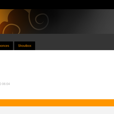
nnonces
Shoutbox
20 06:04