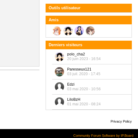
Outils utilisateur
Amis
Derniers visiteurs
polo_cha2
20 juin 2023 - 16:54
Paresseux121
03 juil. 2020 - 17:45
Edzi
03 mai 2020 - 10:56
LiloBzH
01 mai 2020 - 08:24
Privacy Policy
Community Forum Software by IP.Board