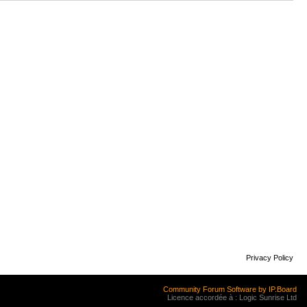
Privacy Policy
Community Forum Software by IP.Board
Licence accordée à : Logic Sunrise Ltd