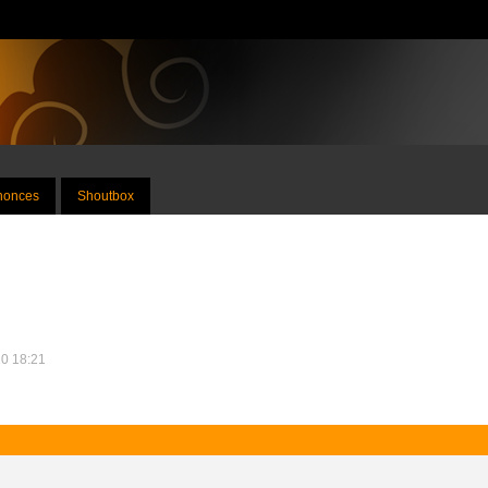
nnonces
Shoutbox
20 18:21