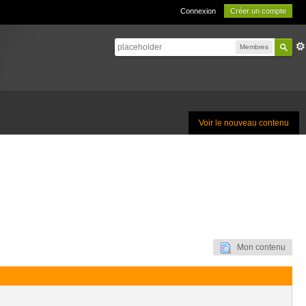
Connexion
Créer un compte
Membres
Voir le nouveau contenu
Mon contenu