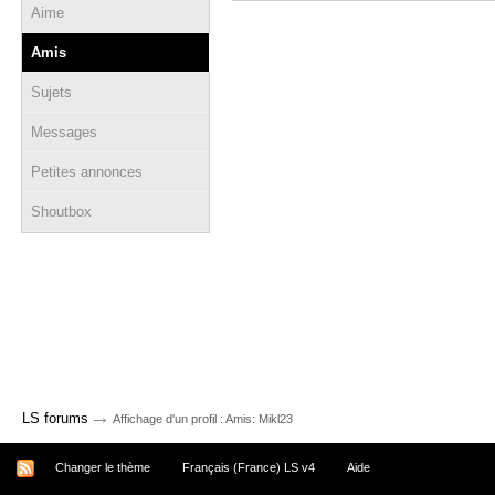
Aime
Amis
Sujets
Messages
Petites annonces
Shoutbox
→
LS forums
Affichage d'un profil : Amis: Mikl23
Changer le thème
Français (France) LS v4
Aide