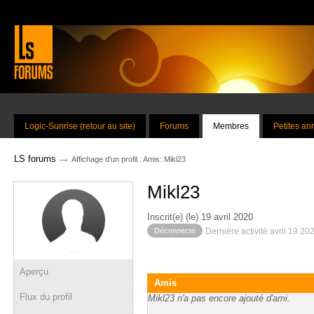
Logic-Sunrise (retour au site)
Forums
Membres
Petites a
→
LS forums
Affichage d'un profil : Amis: Mikl23
Mikl23
Inscrit(e) (le) 19 avril 2020
Déconnecté
Dernière activité avril 19 20
Aperçu
Amis
Flux du profil
Mikl23 n'a pas encore ajouté d'ami.