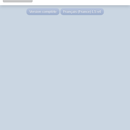
Version complète
Français (France) LS v4