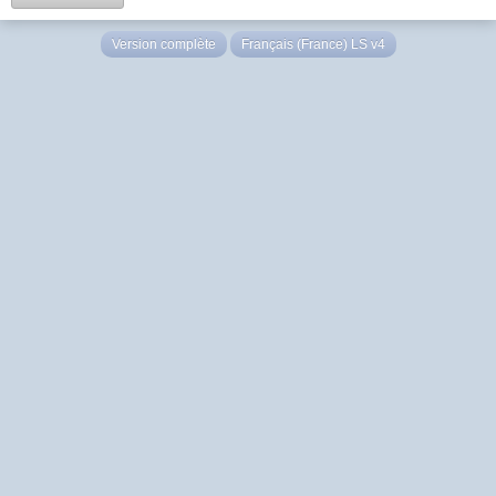
Version complète
Français (France) LS v4