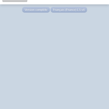
Version complète
Français (France) LS v4