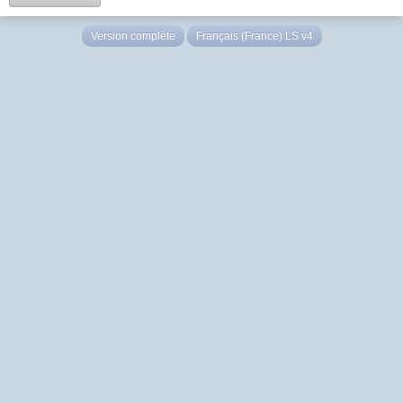
Version complète
Français (France) LS v4