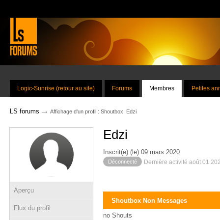
Logic-Sunrise (retour au site)
Forums
Membres
Petites a
→
LS forums
Affichage d'un profil : Shoutbox: Edzi
Edzi
Inscrit(e) (le) 09 mars 2020
Déconnecté
Dernière activité août 01 20
Aperçu
Shoutbox Non Messages
Flux du profil
no Shouts