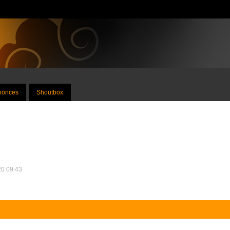
nnonces
Shoutbox
20 09:43