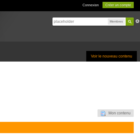
Connexion
Créer un compte
Membres
Voir le nouveau contenu
Mon contenu