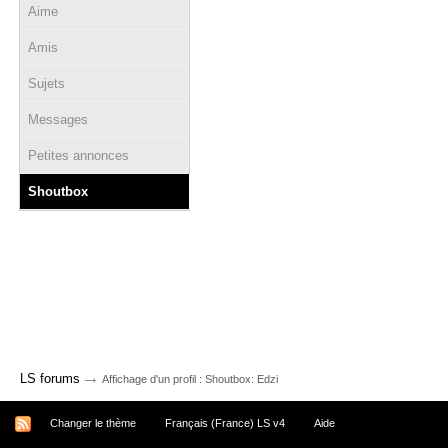
Aime
Amis
Sujets
Messages
Petites annonces
Shoutbox
→
LS forums
Affichage d'un profil : Shoutbox: Edzi
Changer le thème
Français (France) LS v4
Aide