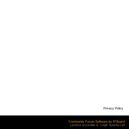
Privacy Policy
Community Forum Software by IP.Board
Licence accordée à : Logic Sunrise Ltd