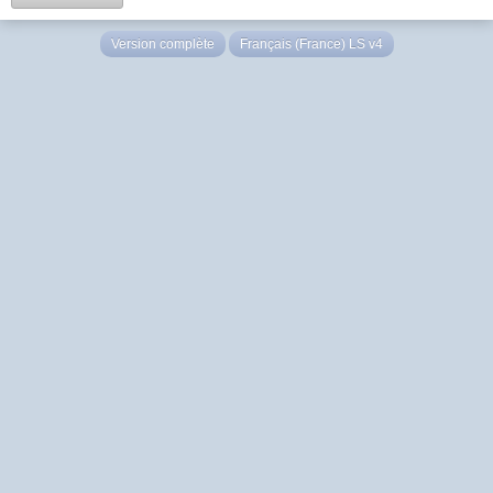
Version complète
Français (France) LS v4