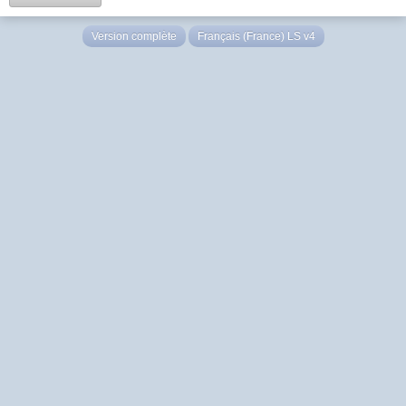
Version complète
Français (France) LS v4