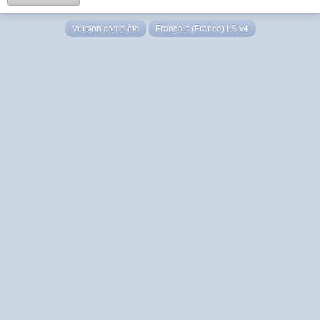
Version complète
Français (France) LS v4