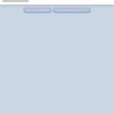
Version complète
Français (France) LS v4