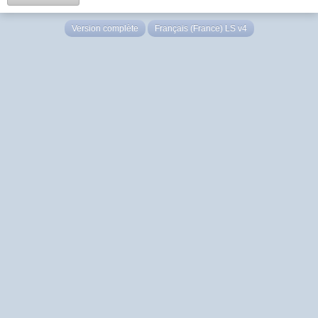
Version complète
Français (France) LS v4