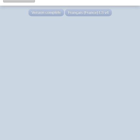
Version complète
Français (France) LS v4