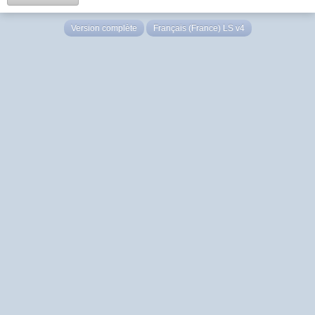
Version complète
Français (France) LS v4