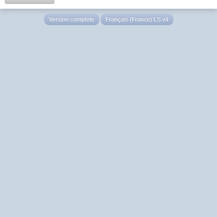
Version complète
Français (France) LS v4