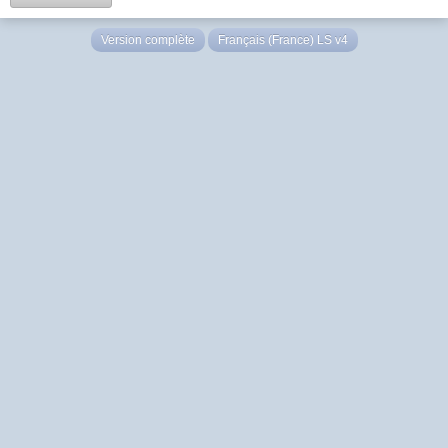
Version complète
Français (France) LS v4