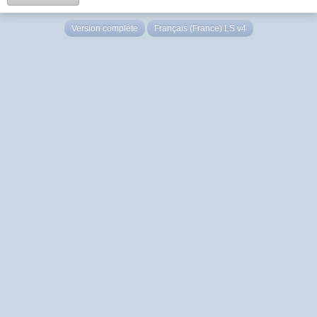
Version complète
Français (France) LS v4