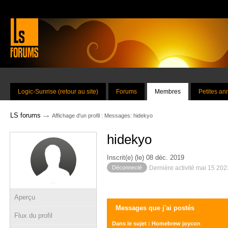
Logic-Sunrise (retour au site)
Forums
Membres
Petites a
→
LS forums
Affichage d'un profil : Messages: hidekyo
hidekyo
Inscrit(e) (le) 08 déc. 2019
Déconnecté
Dernière activité mai 15 20
Aperçu
Messages que j'ai postés
Flux du profil
Dans le sujet : Homebrew joycon