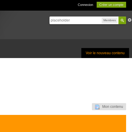
Connexion
Créer un compte
Membres
Voir le nouveau contenu
Mon contenu