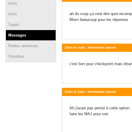
Aime
18 février 2020 - 17:12
ah du coup ça veut dire quoi recomp
Amis
Merci beaucoup pour les réponses
Sujets
Messages
Petites annonces
Dans le sujet : Homebrew joycon
Shoutbox
18 février 2020 - 15:45
c'est bon pour checkpoint mais étrang
Dans le sujet : Homebrew joycon
18 février 2020 - 10:29
Ah j'avais pas pensé à cette option. 
faire les MAJ pour voir.