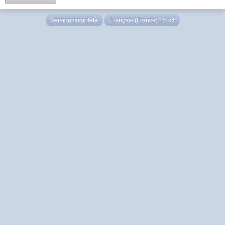
Version complète
Français (France) LS v4