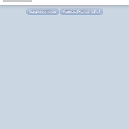
Version complète
Français (France) LS v4