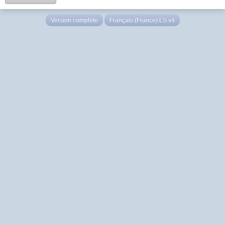
Version complète
Français (France) LS v4