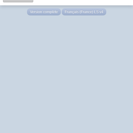
Version complète
Français (France) LS v4