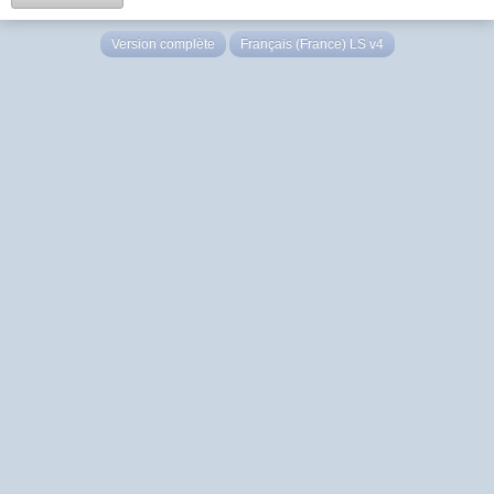
Version complète
Français (France) LS v4