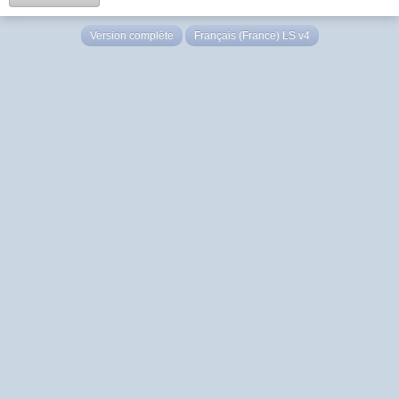
Version complète
Français (France) LS v4