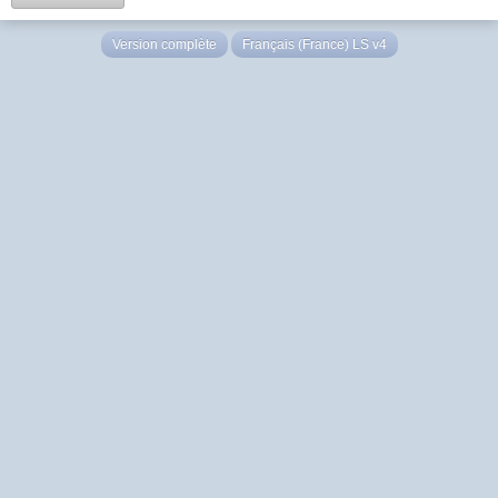
Version complète
Français (France) LS v4