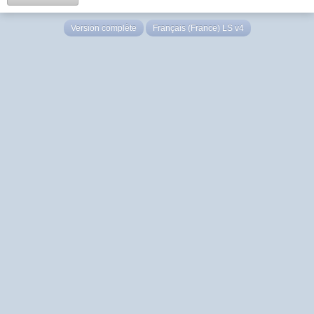
Version complète
Français (France) LS v4